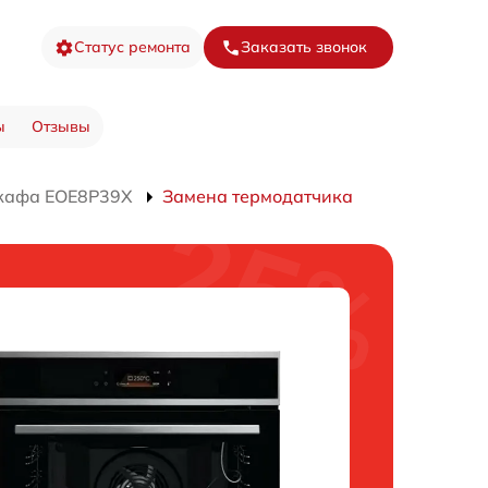
Статус ремонта
Заказать звонок
ы
Отзывы
шкафа EOE8P39X
Замена термодатчика