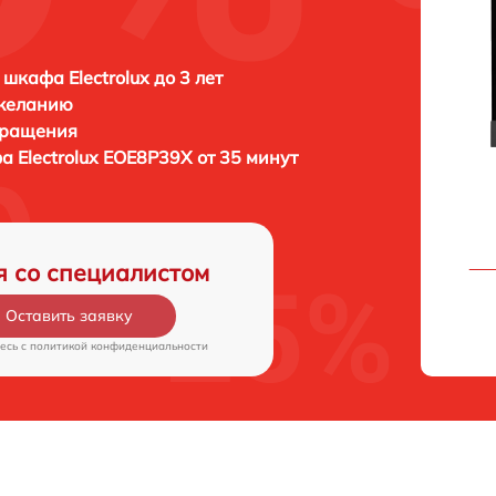
 шкафа Electrolux до 3 лет
 желанию
бращения
фа
Electrolux EOE8P39X от 35 минут
я со специалистом
Оставить заявку
есь c
политикой конфиденциальности