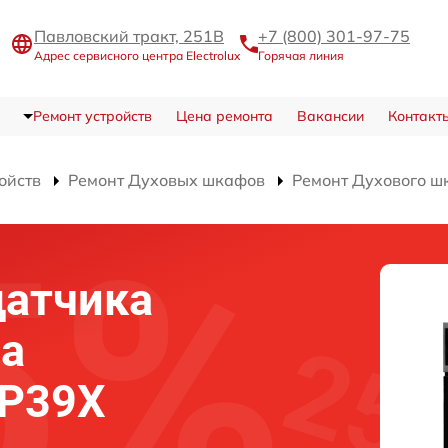
Павловский тракт, 251В
+7 (800) 301-97-75
Адрес сервисного центра Electrolux
Горячая линия
Ремонт устройств
Цена ремонта
Вакансии
Контакт
ойств
Ремонт Духовых шкафов
Ремонт Духового 
датчика
фа
8P39X