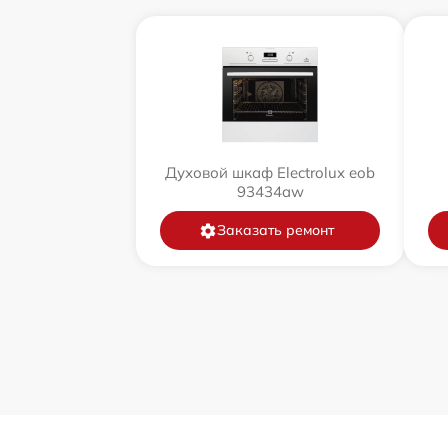
Духовой шкаф Electrolux eob
93434aw
Заказать ремонт