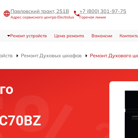
Павловский тракт, 251В
+7 (800) 301-97-75
Адрес сервисного центра Electrolux
Горячая линия
Ремонт устройств
Цена ремонта
Вакансии
Контакт
ойств
Ремонт Духовых шкафов
Ремонт Духового 
го
5C70BZ