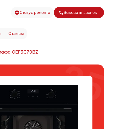
Статус ремонта
Заказать звонок
ы
Отзывы
шкафа OEF5C70BZ