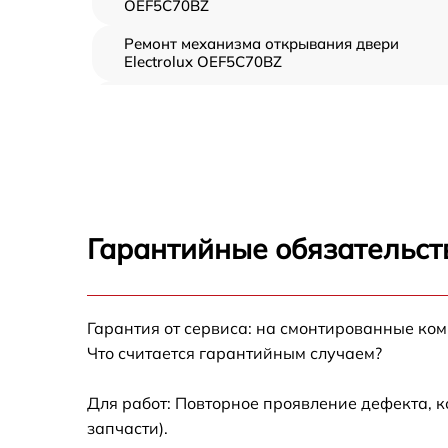
OEF5C70BZ
Ремонт механизма открывания двери
Electrolux OEF5C70BZ
Замена ТЭН Electrolux OEF5C70BZ
Замена таймера Electrolux OEF5C70BZ
Замена предохранителя Electrolux
OEF5C70BZ
Гарантийные обязательст
Замена шнура питания Electrolux OEF5C70B
Гарантия от сервиса: на смонтированные ко
Замена термодатчика Electrolux OEF5C70BZ
Что считается гарантийным случаем?
Замена панели управления Electrolux
OEF5C70BZ
Для работ: Повторное проявление дефекта, 
запчасти).