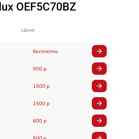
olux OEF5C70BZ
Цена
бесплатно
500 р
1500 р
1500 р
600 р
500 р