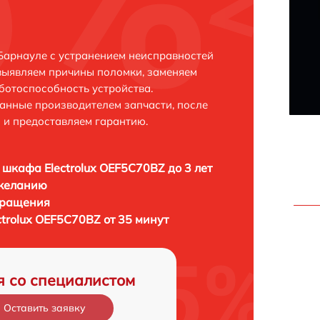
 Барнауле с устранением неисправностей
выявляем причины поломки, заменяем
ботоспособность устройства.
анные производителем запчасти, после
 и предоставляем гарантию.
 шкафа Electrolux OEF5C70BZ до 3 лет
 желанию
бращения
trolux OEF5C70BZ от 35 минут
я со специалистом
Оставить заявку