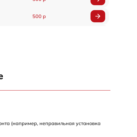
500 р
1200 р
500 р
700 р
е
500 р
900 р
1500 р
онта (например, неправильная установка