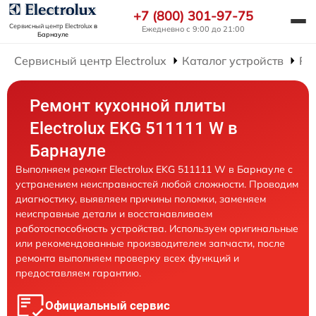
+7 (800) 301-97-75
Сервисный центр Electrolux
в
Ежедневно с 9:00 до 21:00
Барнауле
Сервисный центр Electrolux
Каталог устройств
Ре
Ремонт кухонной плиты
Electrolux EKG 511111 W в
Барнауле
Выполняем ремонт Electrolux EKG 511111 W в Барнауле с
устранением неисправностей любой сложности. Проводим
диагностику, выявляем причины поломки, заменяем
неисправные детали и восстанавливаем
работоспособность устройства. Используем оригинальные
или рекомендованные производителем запчасти, после
ремонта выполняем проверку всех функций и
предоставляем гарантию.
Официальный сервис