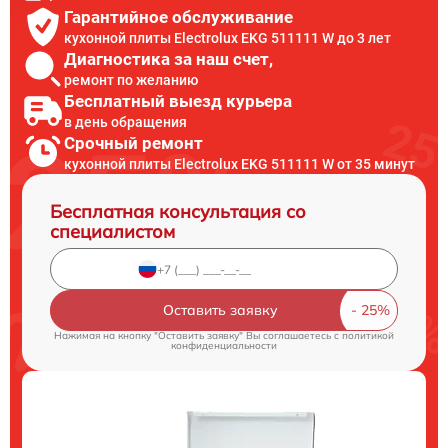
Гарантийное обслуживание
кухонной плиты Electrolux EKG 511111 W до 3 лет
Диагностика за наш счет,
ремонт по желанию
Бесплатный выезд курьера
в день обращения
Срочный ремонт
кухонной плиты Electrolux EKG 511111 W от 35 минут
Бесплатная консультация со
специалистом
Оставить заявку
Нажимая на кнопку "Оставить заявку" Вы соглашаетесь c
политикой
конфиденциальности