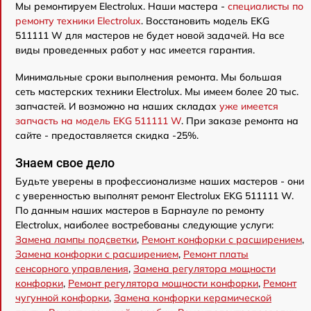
Мы ремонтируем Electrolux. Наши мастера -
специалисты по
ремонту техники Electrolux
. Восстановить модель EKG
511111 W для мастеров не будет новой задачей. На все
виды проведенных работ у нас имеется гарантия.
Минимальные сроки выполнения ремонта. Мы большая
сеть мастерских техники Electrolux. Мы имеем более 20 тыс.
запчастей. И возможно на наших складах
уже имеется
запчасть на модель EKG 511111 W
. При заказе ремонта на
сайте - предоставляется скидка -25%.
Знаем свое дело
Будьте уверены в профессионализме наших мастеров - они
с уверенностью выполнят ремонт Electrolux EKG 511111 W.
По данным наших мастеров в Барнауле по ремонту
Electrolux, наиболее востребованы следующие услуги:
Замена лампы подсветки
,
Ремонт конфорки с расширением
,
Замена конфорки с расширением
,
Ремонт платы
сенсорного управления
,
Замена регулятора мощности
конфорки
,
Ремонт регулятора мощности конфорки
,
Ремонт
чугунной конфорки
,
Замена конфорки керамической