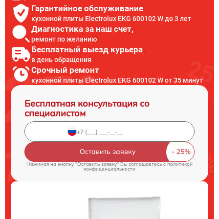
Гарантийное обслуживание
кухонной плиты Electrolux EKG 600102 W до 3 лет
Диагностика за наш счет,
ремонт по желанию
Бесплатный выезд курьера
в день обращения
Срочный ремонт
кухонной плиты Electrolux EKG 600102 W от 35 минут
Бесплатная консультация со
специалистом
Оставить заявку
Нажимая на кнопку "Оставить заявку" Вы соглашаетесь c
политикой
конфиденциальности