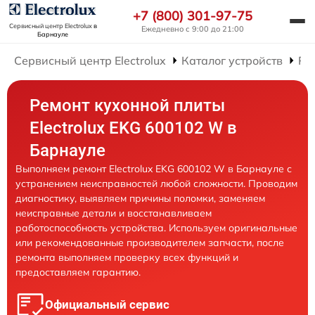
+7 (800) 301-97-75
Сервисный центр Electrolux
в
Ежедневно с 9:00 до 21:00
Барнауле
Сервисный центр Electrolux
Каталог устройств
Ре
Ремонт кухонной плиты
Electrolux EKG 600102 W в
Барнауле
Выполняем ремонт Electrolux EKG 600102 W в Барнауле с
устранением неисправностей любой сложности. Проводим
диагностику, выявляем причины поломки, заменяем
неисправные детали и восстанавливаем
работоспособность устройства. Используем оригинальные
или рекомендованные производителем запчасти, после
ремонта выполняем проверку всех функций и
предоставляем гарантию.
Официальный сервис