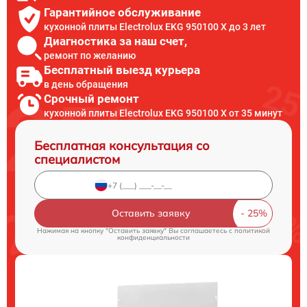
Гарантийное обслуживание
кухонной плиты Electrolux EKG 950100 X до 3 лет
Диагностика за наш счет,
ремонт по желанию
Бесплатный выезд курьера
в день обращения
Срочный ремонт
кухонной плиты Electrolux EKG 950100 X от 35 минут
Бесплатная консультация со
специалистом
Оставить заявку
Нажимая на кнопку "Оставить заявку" Вы соглашаетесь c
политикой
конфиденциальности