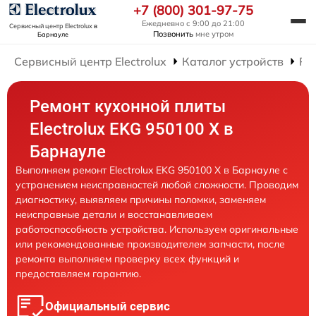
+7 (800) 301-97-75
Ежедневно с 9:00 до 21:00
Сервисный центр Electrolux
в
Позвонить
мне утром
Барнауле
Сервисный центр Electrolux
Каталог устройств
Ре
Ремонт кухонной плиты
Electrolux EKG 950100 X в
Барнауле
Выполняем ремонт Electrolux EKG 950100 X в Барнауле с
устранением неисправностей любой сложности. Проводим
диагностику, выявляем причины поломки, заменяем
неисправные детали и восстанавливаем
работоспособность устройства. Используем оригинальные
или рекомендованные производителем запчасти, после
ремонта выполняем проверку всех функций и
предоставляем гарантию.
Официальный сервис