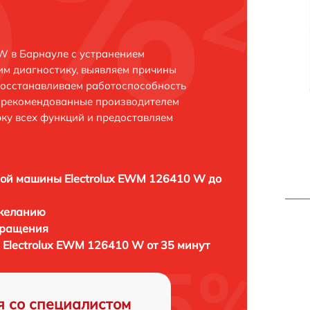
W в Барнауле с устранением
м диагностику, выявляем причины
восстанавливаем работоспособность
и рекомендованные производителем
рку всех функций и предоставляем
ой машины Electrolux EWM 126410 W до
 желанию
бращения
Electrolux EWM 126410 W от 35 минут
я со специалистом