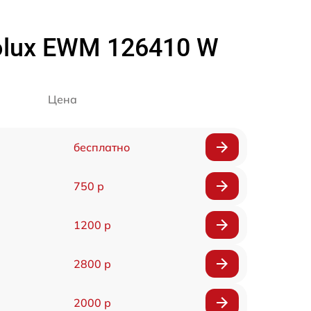
olux EWM 126410 W
Цена
бесплатно
750 р
1200 р
2800 р
2000 р