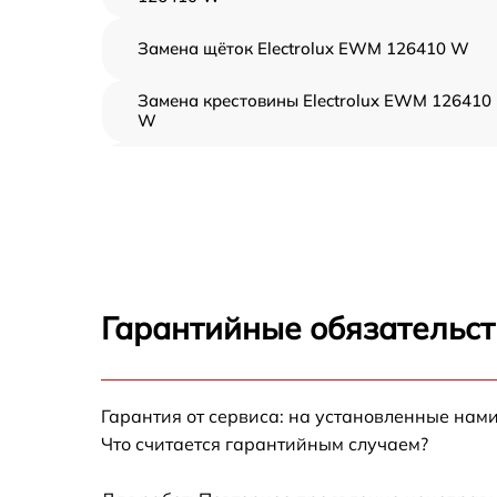
Замена щёток Electrolux EWM 126410 W
Замена крестовины Electrolux EWM 126410
W
Корпусный ремонт (замена резинок,
креплений, кнопок) Electrolux EWM 126410
W
Ремонт платы управления (восстановление)
Electrolux EWM 126410 W
Замена блока управления Electrolux EWM
Гарантийные обязательст
126410 W
Ремонт/замена датчика температуры
Electrolux EWM 126410 W
Гарантия от сервиса: на установленные нами
Замена УБЛ Electrolux EWM 126410 W
Что считается гарантийным случаем?
Замена циркуляционного насоса Electrolux