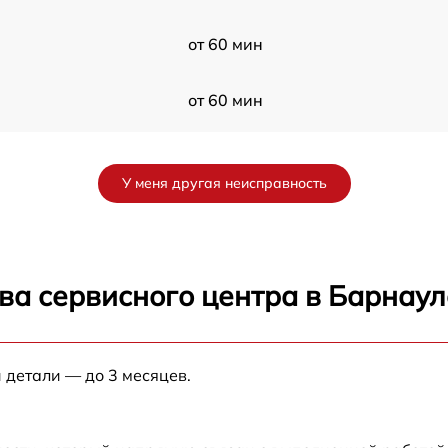
от 60 мин
от 60 мин
от 60 мин
У меня другая неисправность
от 60 мин
от 60 мин
ва сервисного центра в Барнаул
от 60 мин
 детали — до 3 месяцев.
от 60 мин