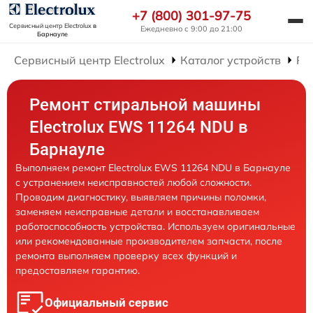
+7 (800) 301-97-75
Сервисный центр Electrolux
в
Ежедневно с 9:00 до 21:00
Барнауле
Сервисный центр Electrolux
Каталог устройств
Ре
Ремонт стиральной машины
Electrolux EWS 11264 NDU в
Барнауле
Выполняем ремонт Electrolux EWS 11264 NDU в Барнауле
с устранением неисправностей любой сложности.
Проводим диагностику, выявляем причины поломки,
заменяем неисправные детали и восстанавливаем
работоспособность устройства. Используем оригинальные
или рекомендованные производителем запчасти, после
ремонта выполняем проверку всех функций и
предоставляем гарантию.
Официальный сервис