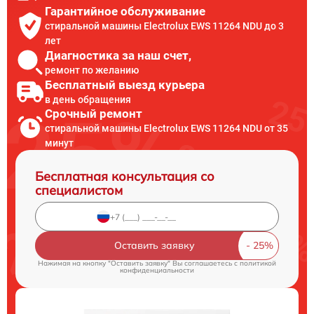
Гарантийное обслуживание
стиральной машины Electrolux EWS 11264 NDU до 3
лет
Диагностика за наш счет,
ремонт по желанию
Бесплатный выезд курьера
в день обращения
Срочный ремонт
стиральной машины Electrolux EWS 11264 NDU от 35
минут
Бесплатная консультация со
специалистом
Оставить заявку
Нажимая на кнопку "Оставить заявку" Вы соглашаетесь c
политикой
конфиденциальности