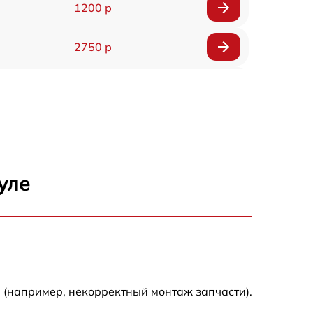
1200 р
2750 р
850 р
2450 р
1800 р
уле
1100 р
1100 р
 (например, некорректный монтаж запчасти).
1800 р