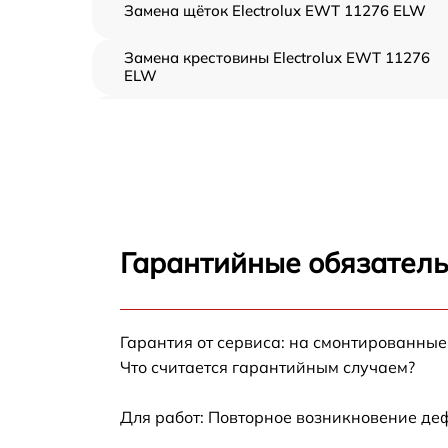
Замена щёток Electrolux EWT 11276 ELW
Замена крестовины Electrolux EWT 11276
ELW
Корпусный ремонт (замена резинок,
креплений, кнопок) Electrolux EWT 11276
ELW
Ремонт платы управления (восстановление)
Electrolux EWT 11276 ELW
Замена блока управления Electrolux EWT
Гарантийные обязатель
11276 ELW
Ремонт/замена датчика температуры
Electrolux EWT 11276 ELW
Гарантия от сервиса: на смонтированны
Замена УБЛ Electrolux EWT 11276 ELW
Что считается гарантийным случаем?
Замена циркуляционного насоса Electrolux
Для работ: Повторное возникновение де
EWT 11276 ELW