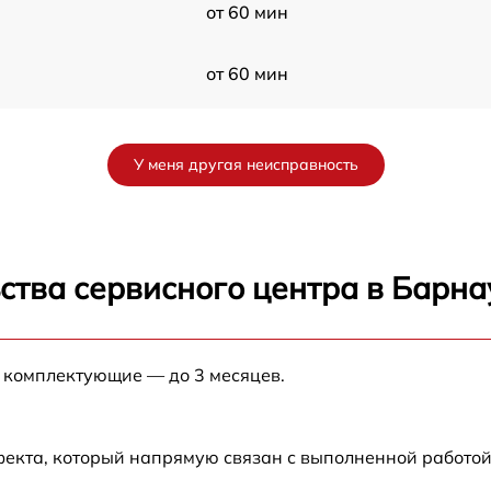
от 60 мин
от 60 мин
от 60 мин
У меня другая неисправность
от 60 мин
от 60 мин
ства сервисного центра в Барна
от 60 мин
е комплектующие — до 3 месяцев.
от 60 мин
фекта, который напрямую связан с выполненной работой
от 60 мин