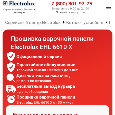
+7 (800) 301-97-75
Ежедневно с 9:00 до 21:00
Сервисный центр Electrolux
в
Позвонить
мне утром
Барнауле
Сервисный центр Electrolux
Каталог устройств
Ре
Прошивка варочной панели
Electrolux EHL 6610 X
Официальный сервис
Гарантийное обслуживание
варочной панели Electrolux до 3 лет
Диагностика за наш счет,
ремонт по желанию
Бесплатный выезд курьера
в день обращения
Прошивка варочной панели
Electrolux EHL 6610 X от 35 минут
Бесплатная консультация со